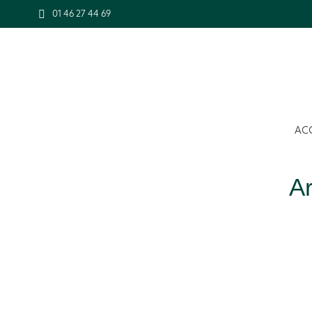
01 46 27 44 69
AC
Ar