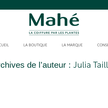
CUEIL
LA BOUTIQUE
LA MARQUE
CONSE
chives de l’auteur :
Julia Tail
Vous êtes ici :
Accueil
Auteur de l’article : Julia Taillet