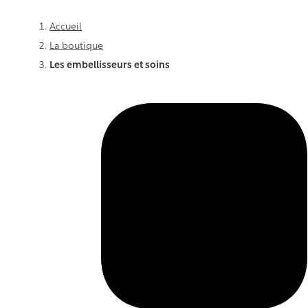
Vous êtes ici :
Accueil
La boutique
Les embellisseurs et soins