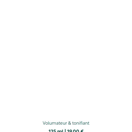
Volumateur & tonifiant
125 ml | 19.00 €