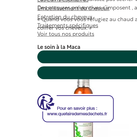
Les bains capillaires
Des mesures préventives s’imposent , a
Embellissement du cheveux
Entretien du cheveux
« Quand vous vous réfugiez au chaud a
Traitements spécifiques
coiffer vos cheveux. »
Voir tous nos produits
Le soin à la Maca