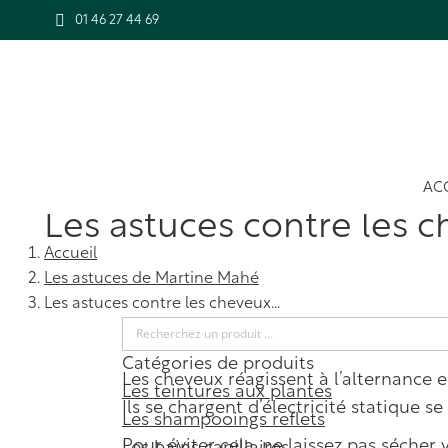
01 46 27 44 69
AC
Les astuces contre les c
Vous êtes ici :
Accueil
Les astuces de Martine Mahé
Les astuces contre les cheveux…
Catégories de produits
Les cheveux réagissent à l’alternance en
Les teintures aux plantes
Ils se chargent d’électricité statique se
Les shampooings reflets
Pour éviter cela, ne laissez pas séche