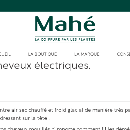
CUEIL
LA BOUTIQUE
LA MARQUE
CONSE
heveux électriques.
tre air sec chauffé et froid glacial de manière très pa
 dressant sur la tête !
r vos cheveux mouillés n’importe comment !!! les démêl