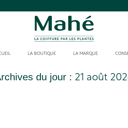
CUEIL
LA BOUTIQUE
LA MARQUE
CONSE
rchives du jour :
21 août 20
Vous êtes ici :
Accueil
2024
août
21