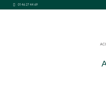
01 46 27 44 69
AC
A