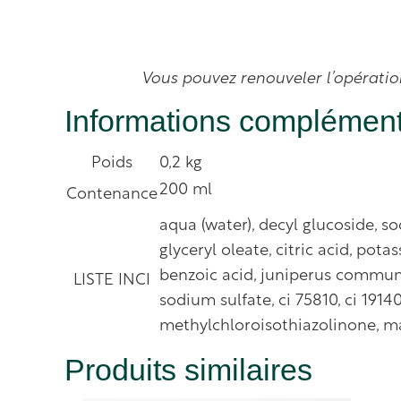
Vous pouvez renouveler l’opération
Informations complément
Poids
0,2 kg
200 ml
Contenance
aqua (water), decyl glucoside, 
glyceryl oleate, citric acid, po
benzoic acid, juniperus communis 
LISTE INCI
sodium sulfate, ci 75810, ci 191
methylchloroisothiazolinone, m
Produits similaires