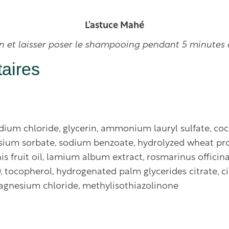
L’astuce Mahé
 et laisser poser le shampooing pendant 5 minutes af
aires
sodium chloride, glycerin, ammonium lauryl sulfate, c
tassium sorbate, sodium benzoate, hydrolyzed wheat prot
fruit oil, lamium album extract, rosmarinus officinalis 
40, tocopherol, hydrogenated palm glycerides citrate, c
agnesium chloride, methylisothiazolinone